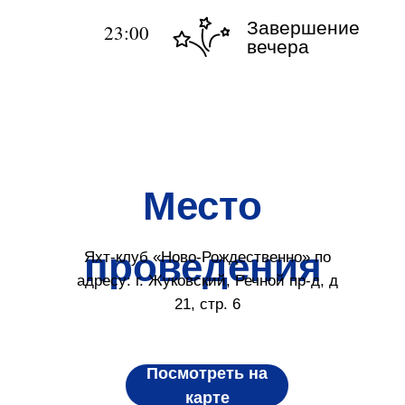
Завершение
23:00
вечера
Место
проведения
Яхт-клуб «Ново-Рождественно» по
адресу: г. Жуковский, Речной пр-д, д
21, стр. 6
Посмотреть на
карте