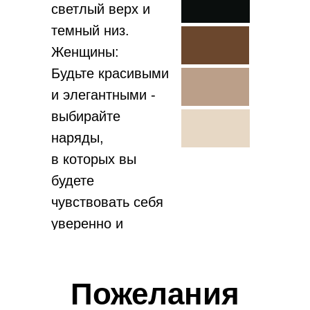
светлый верх и
темный низ.
Женщины:
Будьте красивыми
и элегантными -
выбирайте
наряды,
в которых вы
будете
чувствовать себя
уверенно и
прекрасно.
0
:
0
:
0
:
0
Предлагаем вам
Пожелания
придержать
дней
часов
минут
секунд
цветовую гамму»