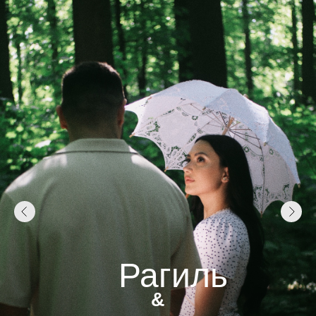
Рагиль
&