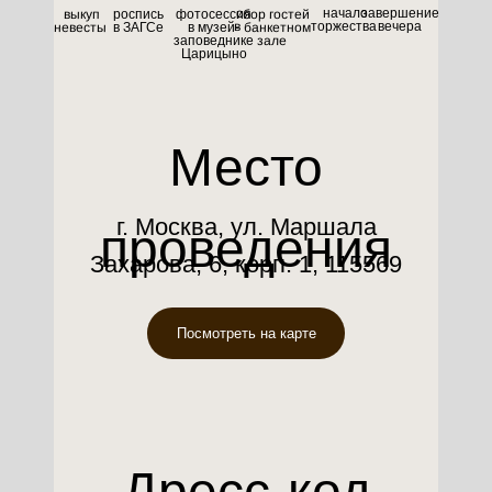
начало
завершение
сбор гостей
выкуп
роспись
фотосессия
торжества
вечера
в банкетном
невесты
в ЗАГСе
в музей-
зале
заповеднике
Царицыно
Место
г. Москва, ул. Маршала
проведения
Захарова, 6, корп. 1, 115569
Посмотреть на карте
Дресс-код