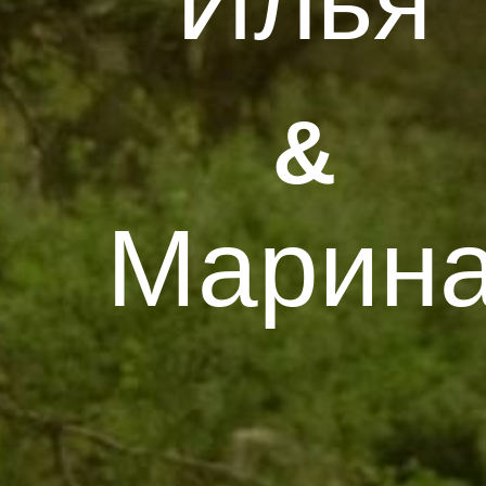
Илья
&
Марин