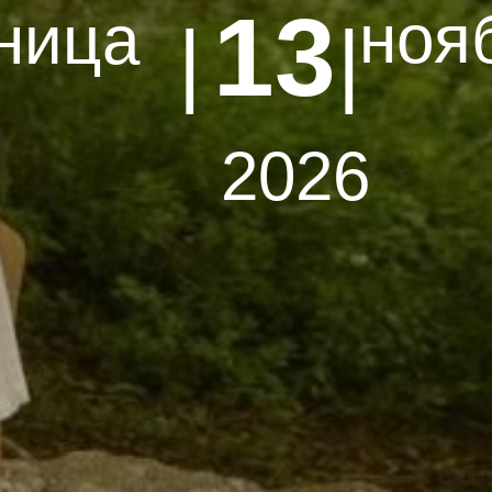
13
ноя
ница
| |
2026