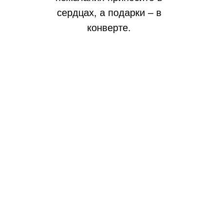
сердцах, а подарки – в
конверте.
15.08.2026
До свадьбы осталось:
7
:
11
:
49
:
6
дней
часов
минут
секунд