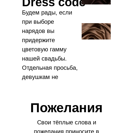
Dress code
Будем рады, если
при выборе
0
:
0
:
0
:
0
нарядов вы
придержите
дней
часов
минут
секунд
цветовую гамму
нашей свадьбы.
Отдельная просьба,
девушкам не
выбирать черный
цвет .
Пожелания
Свои тёплые слова и
пожелания приносите в