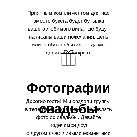
Приятным комплиментом для нас
вместо букета будет бутылка
вашего любимого вина, где будут
написаны ваши пожелания, день
или особое событие, когда мы
должны её открыть
Фотографии
Дорогие гости! Мы создали группу
свадьбы
в телеграмм, куда можно добавлять
фото со свадьбы. Давайте
поделимся друг
с другом счастливыми моментами