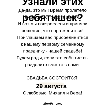
Узнали этих
Да-да, это мы! Время пролетело
ребятишек?
так быстро, представляете?
И вот мы повзрослели и приняли
решение, что пора жениться!
Приглашаем вас присоединиться
к нашему первому семейному
празднику - нашей свадьбе!
Будем рады, если это событие вы
разделите вместе с нами.
СВАДЬБА СОСТОИТСЯ:
29 августа
С любовью, Михаил и Вера!