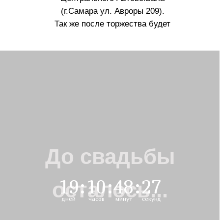
(г.Самара ул. Авроры 209).
Так же после торжества будет
трансфер обратно от места
проведения до автовокзала
До свадьбы
19
:
10
:
48
:
26
осталось...
дней
часов
минут
секунд