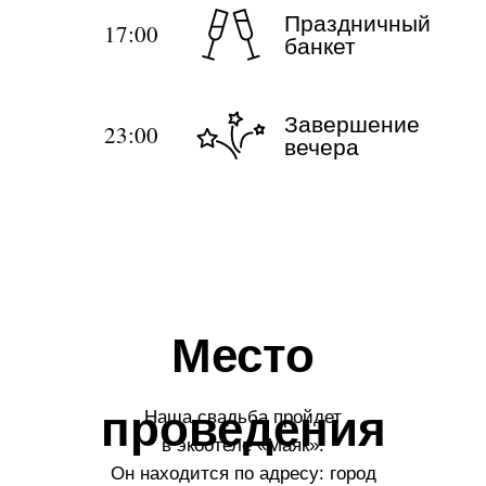
Праздничный
17:00
банкет
Завершение
23:00
вечера
Место
проведения
Наша свадьба пройдет
в экоотеле «Маяк».
Он находится по адресу: город