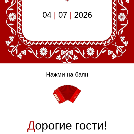
04
|
07
|
2026
Нажми на баян
Д
орогие гости!