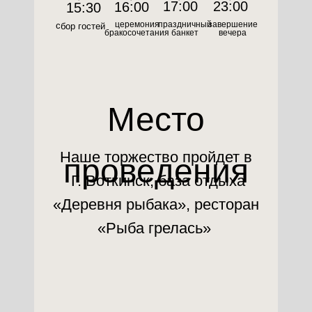
17:00
23:00
16:00
15:30
церемония
праздничный
завершение
сбор гостей
бракосочетания
банкет
вечера
Место
Наше торжество пройдет в
проведения
Г. Воткинск, база отдыха
«Деревня рыбака», ресторан
«Рыба грелась»