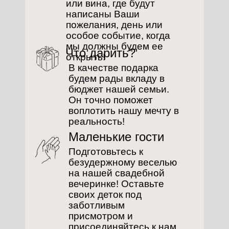
или вина, где будут
написаны Ваши
пожелания, день или
особое событие, когда
мы должны будем ее
Что дарить?
открыть!
В качестве подарка
будем рады вкладу в
бюджет нашей семьи.
Он точно поможет
воплотить нашу мечту в
реальность!
Маленькие гости
Подготовьтесь к
безудержному веселью
на нашей свадебной
вечеринке! Оставьте
своих деток под
заботливым
присмотром и
присоединяйтесь к нам,