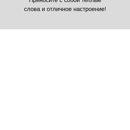
Приносите с собой тёплые
слова и отличное настроение!
02.05.2026
До свадьбы осталось: