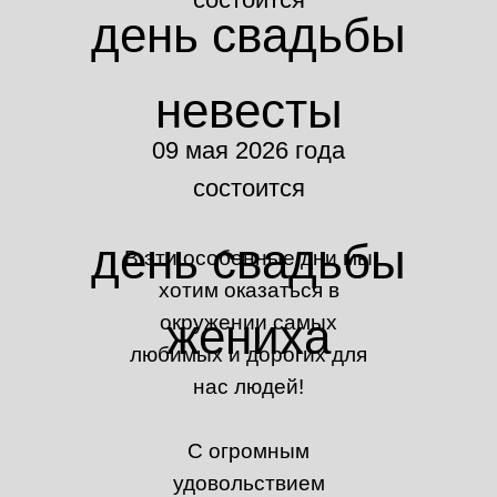
день свадьбы
невесты
09 мая 2026 года
состоится
день свадьбы
В эти особенные дни мы
хотим оказаться в
жениха
окружении самых
любимых и дорогих для
нас людей!
С огромным
удовольствием