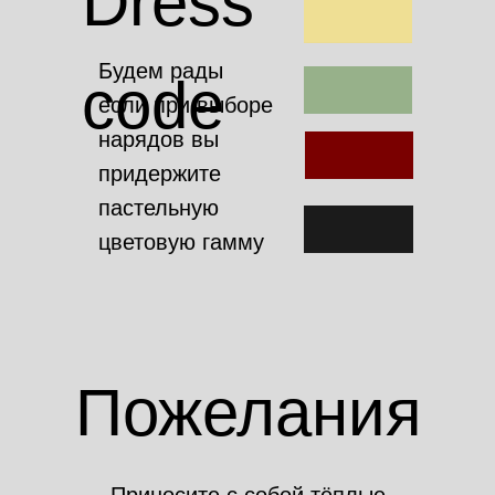
Dress
Будем рады
code
если при выборе
нарядов вы
придержите
пастельную
цветовую гамму
Пожелания