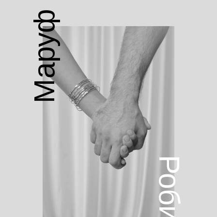
Маруф
Робия