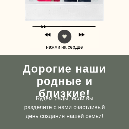
нажми на сердце
Дорогие наши
родные и
близкие!
Будем рады, если вы
разделите с нами счастливый
день создания нашей семьи!