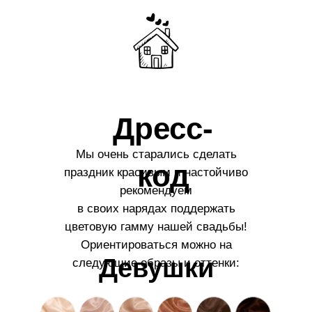
Дресс-
Мы очень старались сделать
код
праздник красивым и настойчиво
рекомендуем
в своих нарядах поддержать
цветовую гамму нашей свадьбы!
Ориентироваться можно на
Девушки
следующие образы и оттенки: