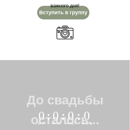
важного дня!
Вступить в группу
До свадьбы
0
:
0
:
0
:
0
осталось...
дней
часов
минут
секунд