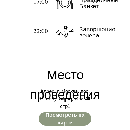
17:00
Банкет
Завершение
22:00
вечера
Место
проведения
Адрес: г. Москва, пос.
Новобутаково, дом 44
стр1
Посмотреть на
карте