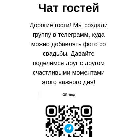
Чат гостей
Дорогие гости! Мы создали
группу в телеграмм, куда
0
:
19
:
29
:
10
можно добавлять фото со
свадьбы. Давайте
дней
часов
минут
секунд
поделимся друг с другом
счастливыми моментами
этого важного дня!