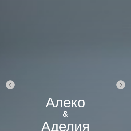
Алеко
&
Аделия