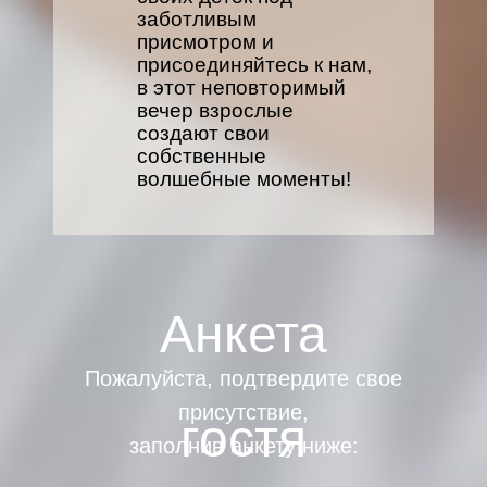
заботливым
присмотром и
присоединяйтесь к нам,
в этот неповторимый
вечер взрослые
создают свои
собственные
волшебные моменты!
Анкета
Пожалуйста, подтвердите свое
присутствие,
гостя
заполнив анкету ниже: