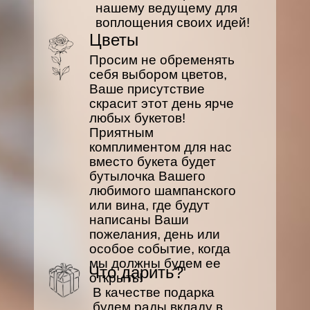
нашему ведущему для
воплощения своих идей!
Цветы
Просим не обременять
себя выбором цветов,
Ваше присутствие
скрасит этот день ярче
любых букетов!
Приятным
комплиментом для нас
вместо букета будет
бутылочка Вашего
любимого шампанского
или вина, где будут
написаны Ваши
пожелания, день или
особое событие, когда
мы должны будем ее
Что дарить?
открыть!
В качестве подарка
будем рады вкладу в